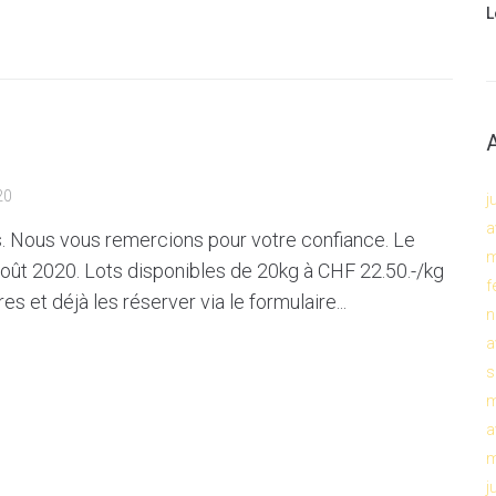
L
20
j
a
s. Nous vous remercions pour votre confiance. Le
m
oût 2020. Lots disponibles de 20kg à CHF 22.50.-/kg
f
s et déjà les réserver via le formulaire...
n
a
s
m
a
m
j