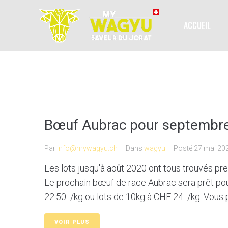
ACCUEIL
Bœuf Aubrac pour septembr
Par
info@mywagyu.ch
Dans
wagyu
Posté
27 mai 20
Les lots jusqu'à août 2020 ont tous trouvés pr
Le prochain bœuf de race Aubrac sera prêt po
22.50.-/kg ou lots de 10kg à CHF 24.-/kg. Vous p
VOIR PLUS