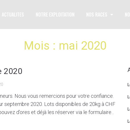
ACTUALITES
NOTRE EXPLOITATION
NOS RACES
NO
Mois :
mai 2020
e 2020
20
L
eneurs. Nous vous remercions pour votre confiance.
L
ur septembre 2020. Lots disponibles de 20kg à CHF
L
ouvez d’ores et déjà les réserver via le formulaire...
L