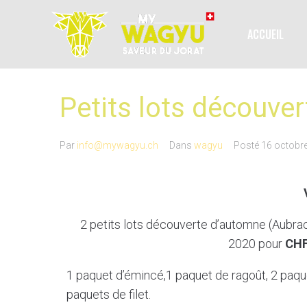
ACCUEIL
Petits lots découve
Par
info@mywagyu.ch
Dans
wagyu
Posté
16 octobr
2 petits lots découverte d’automne (Aubrac
2020 pour
CH
1 paquet d’émincé,1 paquet de ragoût, 2 paqu
paquets de filet.