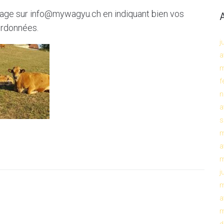
sage sur info@mywagyu.ch en indiquant bien vos
rdonnées.
j
a
m
f
n
a
s
m
a
m
j
m
a
m
d