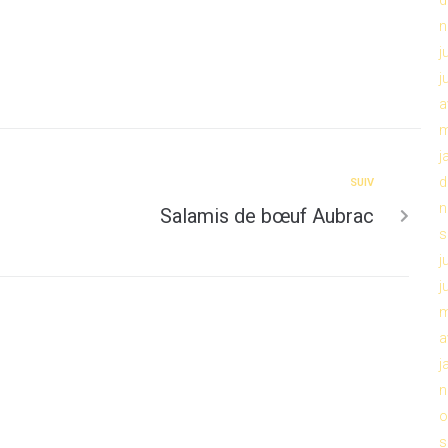
n
j
j
a
m
j
d
SUIV
n
Salamis de bœuf Aubrac
s
j
j
m
a
j
n
o
s