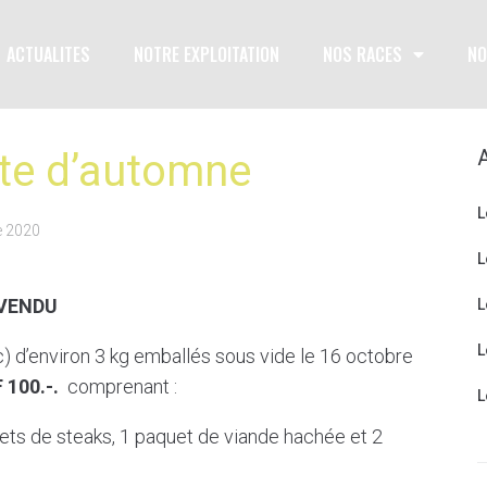
ACTUALITES
NOTRE EXPLOITATION
NOS RACES
NO
rte d’automne
L
e 2020
L
VENDU
L
L
) d’environ 3 kg emballés sous vide le 16 octobre
F
100
.-.
comprenant :
L
ets de steaks, 1 paquet de viande hachée et 2