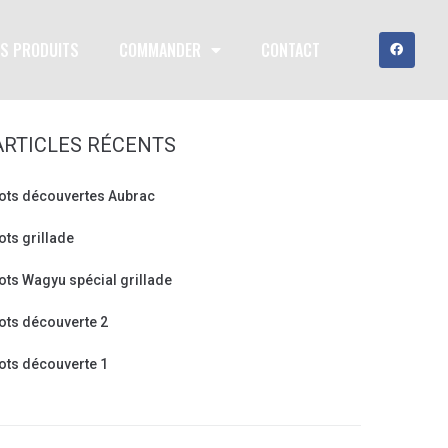
S PRODUITS
COMMANDER
CONTACT
ARTICLES RÉCENTS
ots découvertes Aubrac
ots grillade
ots Wagyu spécial grillade
ots découverte 2
ots découverte 1