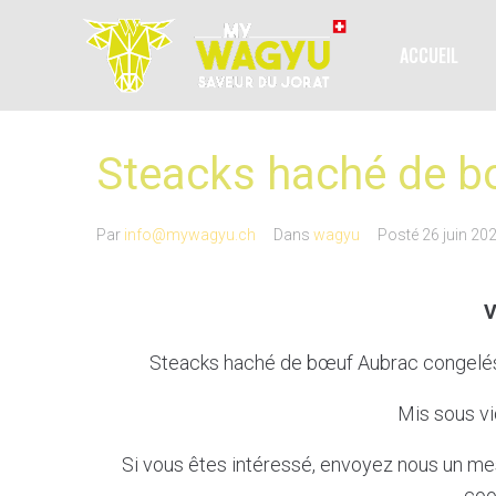
ACCUEIL
Steacks haché de b
Par
info@mywagyu.ch
Dans
wagyu
Posté
26 juin 20
Steacks haché de bœuf Aubrac congelés 
Mis sous vi
Si vous êtes intéressé, envoyez nous un m
coo