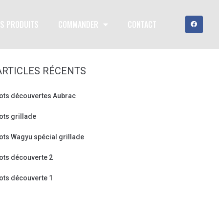
S PRODUITS
COMMANDER
CONTACT
ARTICLES RÉCENTS
ots découvertes Aubrac
ots grillade
ots Wagyu spécial grillade
ots découverte 2
ots découverte 1