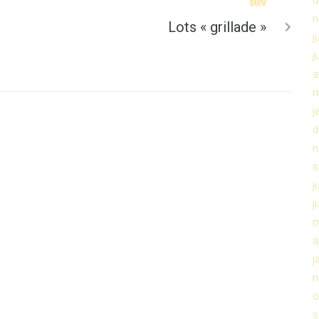
SUIV
n
Lots « grillade »
j
j
a
m
j
d
n
s
j
j
m
a
j
n
o
s