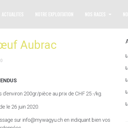
ACTUALITES
NOTRE EXPLOITATION
NOS RACES
NO
œuf Aubrac
L
20
L
VENDUS
L
L
d’environ 200gr/pièce au prix de CHF 25.-/kg.
L
de le 26 juin 2020.
essage sur info@mywagyu.ch en indiquant bien vos
rdonnées.