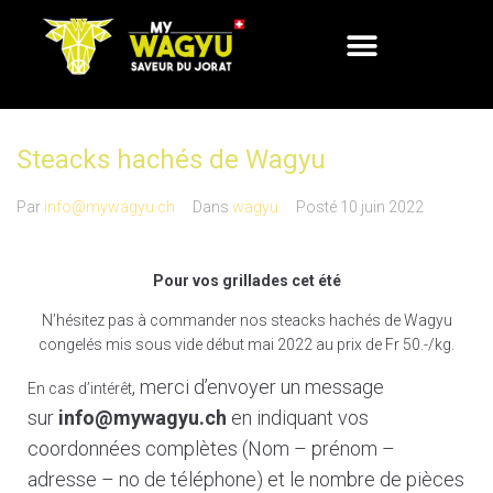
Steacks hachés de Wagyu
Par
info@mywagyu.ch
Dans
wagyu
Posté
10 juin 2022
Pour vos grillades cet été
N’hésitez pas à commander nos steacks hachés de Wagyu
congelés mis sous vide début mai 2022 au prix de Fr 50.-/kg.
, merci d’envoyer un message
En cas d’intérêt
sur
info@mywagyu.ch
en indiquant v
os
coordonnées complètes (Nom – prénom –
adresse – no de téléphone) et le nombre de pièces